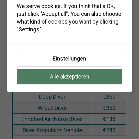
Advanced Open Water Diver
Personen
We serve cookies. If you think that's OK,
(Preis pro person)
€410 für 3
just click "Accept all". You can also choose
oder 4
what kind of cookies you want by clicking
Personen
"Settings".
€500 für 1
Person
€470 für 2
Rescue Diver
Einstellungen
Personen
(Preis pro person)
€430 für 3
Alle akzeptieren
oder 4
Personen
Deep Diver
€350
Wreck Diver
€350
Enriched Air (Nitrox)Diver
€135
Diver Propulsion Vehicle
€280