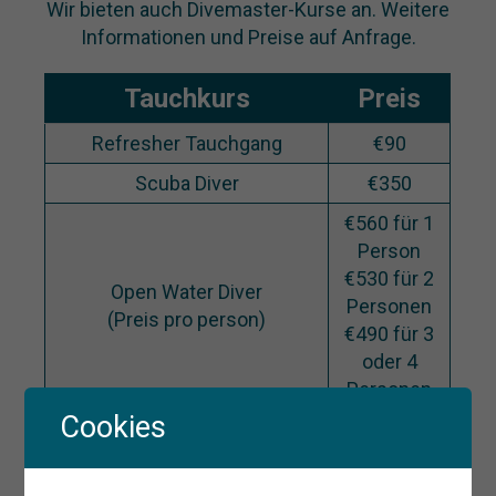
Wir bieten auch Divemaster-Kurse an. Weitere
Informationen und Preise auf Anfrage.
Tauchkurs
Preis
Refresher Tauchgang
€90
Scuba Diver
€350
€560 für 1
Person
€530 für 2
Open Water Diver
Personen
(Preis pro person)
€490 für 3
oder 4
Personen
Cookies
€480 für 1
Person
€450 für 2