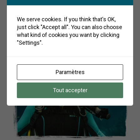
We serve cookies. If you think that's OK,
just click "Accept all". You can also choose
Baptême de plongée – deux plongées –
what kind of cookies you want by clicking
165€ | 5 – 6 Heures
"Settings".
Paramètres
Tout accepter